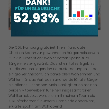
Die CDU Hainburg gratuliert ihrem Kandidaten
Christian Spahn zur gewonnenen Bürgermeisterwahl.
Gut 78,5 Prozent der Wähler hatten Spahn zum
Bürgermeister gewählt. „Das ist ein tolles Ergebnis.
Für die vor uns liegenden Herausforderungen ist das
ein großer Ansporn. Ich danke allen Wählerinnen und
Wählern für das Vertrauen und werde für alle Bürger
ein offenes Ohr haben. Mein Dank gilt auch meinen
beiden Mitbewerbern für einen insgesamt fairen
Wahlkampf. Jetzt werde ich mit meinem Team die
Zukunftsthemen für unsere Gemeinde anpacken“,
erklärte Spahn am Wahlabend.