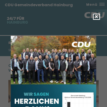
CDU Gemeindeverband Hainburg
Menü
24/7 FÜR
HAINBURG
BÜRGERMEISTERWAHL HAINBURG
Starkes Ergebnis für Christian Spahn
CDU gratuliert ihrem Kandidaten und feiert
Wahlparty