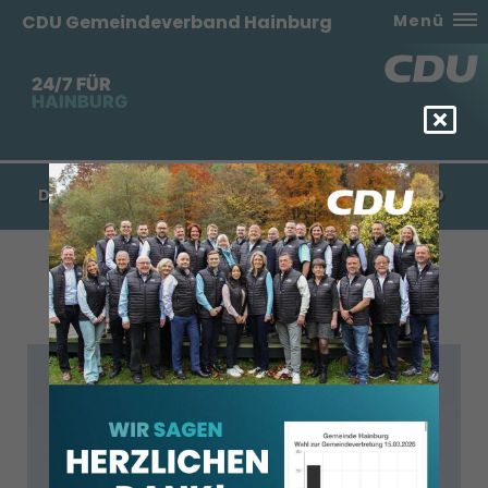
CDU Gemeindeverband Hainburg
Menü
24/7 FÜR
HAINBURG
DIE MITGLIEDER DER CDU IM GEMEINDEVORSTAND